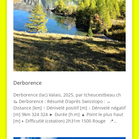
Derborence
Derborence (lac) Valais, 2025, par tcheucestbeau.ch
🥾 Derborence : Résumé D’après Swisstopo : ↔
Distance [km] ↑ Dénivelé positif [m] ↓ Dénivelé négatif
[m] 9km 324 324 ► Durée [h:m] ▲ Point le plus haut
[m] ◐ Difficutlé (cotation) 2h31m 1500 Rouge 📍...