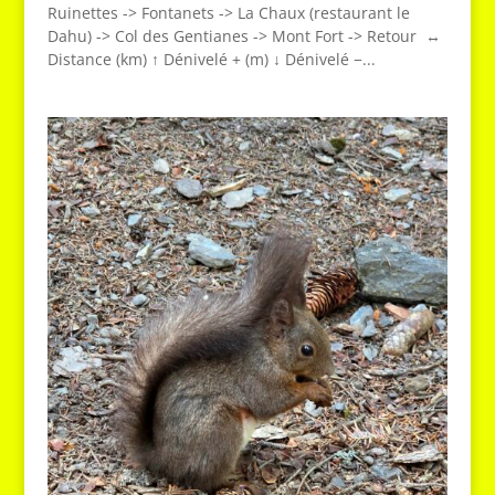
Ruinettes -> Fontanets -> La Chaux (restaurant le
Dahu) -> Col des Gentianes -> Mont Fort -> Retour ↔
Distance (km) ↑ Dénivelé + (m) ↓ Dénivelé −...