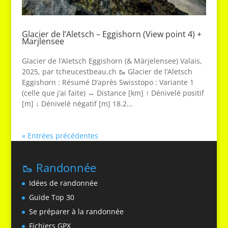
Glacier de l’Aletsch – Eggishorn (View point 4) +
Marjlensee
Glacier de l’Aletsch Eggishorn (& Märjelensee) Valais,
2025, par tcheucestbeau.ch 🥾 Glacier de l’Aletsch
Eggishorn : Résumé D’après Swisstopo : Variante 1
(celle que j’ai faite) ↔ Distance [km] ↑ Dénivelé positif
[m] ↓ Dénivelé négatif [m] 18.2...
« Entrées précédentes
🥾 Randonnée
Idées de randonnée
Guide Top 30
Se préparer à la randonnée
Fichiers GPX