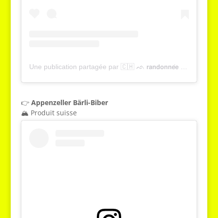
Une publication partagée par 🇨🇭 ᨒ 𝗿𝗮𝗻𝗱𝗼𝗻𝗻𝗲́𝗲 , 𝗻𝗮𝘁𝘂𝗿𝗲 & 𝘁𝗼𝘂𝗿𝗶𝘀𝗺𝗲 | 𝗬𝗮𝗻𝗻𝗶𝗰𝗸 𝗚𝗿𝗶𝗲𝘀𝘀𝗲𝗿 (@tcheucestbeau)
👉
Appenzeller Bärli-Biber
🏔️ Produit suisse