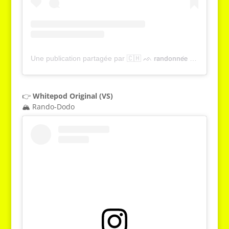
Une publication partagée par 🇨🇭 ᨒ 𝗿𝗮𝗻𝗱𝗼𝗻𝗻𝗲́𝗲 , 𝗻𝗮𝘁𝘂𝗿𝗲 & 𝗼𝘂𝘁𝗱𝗼𝗼𝗿 | 𝗬𝗮𝗻𝗻𝗶𝗰𝗸 𝗚𝗿𝗶𝗲𝘀𝘀𝗲𝗿 (@tcheucestbeau)
👉
Whitepod Original (VS)
🏔️ Rando-Dodo