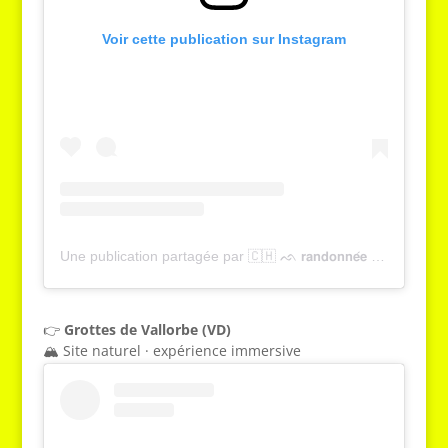
Voir cette publication sur Instagram
Une publication partagée par 🇨🇭 ᨒ 𝗿𝗮𝗻𝗱𝗼𝗻𝗻𝗲́𝗲 , 𝗻𝗮𝘁𝘂𝗿𝗲 & 𝗼𝘂𝘁𝗱𝗼𝗼𝗿 | 𝗬𝗮𝗻𝗻𝗶𝗰𝗸 𝗚𝗿𝗶𝗲𝘀𝘀𝗲𝗿 (@tcheucestbeau)
👉
Grottes de Vallorbe (VD)
🏔️ Site naturel · expérience immersive