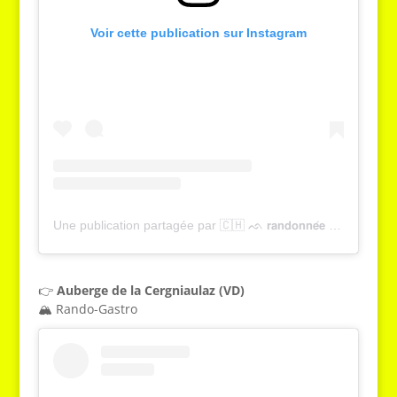
Voir cette publication sur Instagram
Une publication partagée par 🇨🇭 ᨒ 𝗿𝗮𝗻𝗱𝗼𝗻𝗻𝗲́𝗲 , 𝗻𝗮𝘁𝘂𝗿𝗲 & 𝘁𝗼𝘂𝗿𝗶𝘀𝗺𝗲 | 𝗬𝗮𝗻𝗻𝗶𝗰𝗸 𝗚𝗿𝗶𝗲𝘀𝘀𝗲𝗿 (@tcheucestbeau)
👉
Auberge de la Cergniaulaz (VD)
🏔️ Rando-Gastro