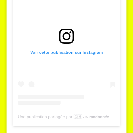
Voir cette publication sur Instagram
Une publication partagée par 🇨🇭 ᨒ 𝗿𝗮𝗻𝗱𝗼𝗻𝗻𝗲́𝗲 , 𝗻𝗮𝘁𝘂𝗿𝗲 & 𝗼𝘂𝘁𝗱𝗼𝗼𝗿 | 𝗬𝗮𝗻𝗻𝗶𝗰𝗸 𝗚𝗿𝗶𝗲𝘀𝘀𝗲𝗿 (@tcheucestbeau)