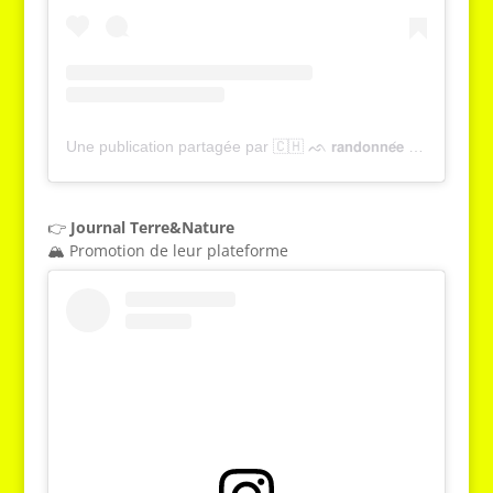
Une publication partagée par 🇨🇭 ᨒ 𝗿𝗮𝗻𝗱𝗼𝗻𝗻𝗲́𝗲 , 𝗻𝗮𝘁𝘂𝗿𝗲 & 𝘁𝗼𝘂𝗿𝗶𝘀𝗺𝗲 | 𝗬𝗮𝗻𝗻𝗶𝗰𝗸 𝗚𝗿𝗶𝗲𝘀𝘀𝗲𝗿 (@tcheucestbeau)
👉
Journal Terre&Nature
🏔️ Promotion de leur plateforme