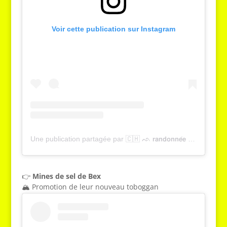
Voir cette publication sur Instagram
Une publication partagée par 🇨🇭 ᨒ 𝗿𝗮𝗻𝗱𝗼𝗻𝗻𝗲́𝗲 , 𝗻𝗮𝘁𝘂𝗿𝗲 & 𝘁𝗼𝘂𝗿𝗶𝘀𝗺𝗲 | 𝗬𝗮𝗻𝗻𝗶𝗰𝗸 𝗚𝗿𝗶𝗲𝘀𝘀𝗲𝗿 (@tcheucestbeau)
👉
Mines de sel de Bex
🏔️ Promotion de leur nouveau toboggan