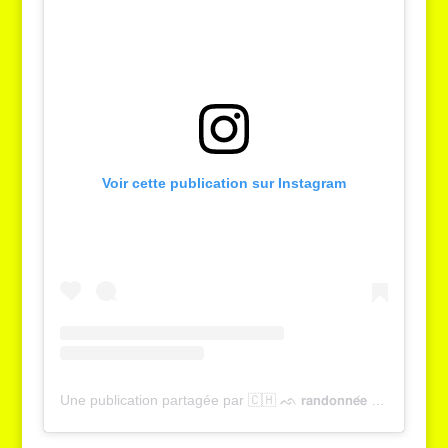
Voir cette publication sur Instagram
Une publication partagée par 🇨🇭 ᨒ 𝗿𝗮𝗻𝗱𝗼𝗻𝗻𝗲́𝗲 , 𝗻𝗮𝘁𝘂𝗿𝗲 & 𝗼𝘂𝘁𝗱𝗼𝗼𝗿 | 𝗬𝗮𝗻𝗻𝗶𝗰𝗸 𝗚𝗿𝗶𝗲𝘀𝘀𝗲𝗿 (@tcheucestbeau)