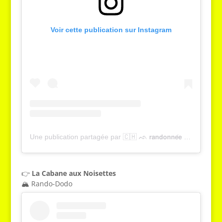
Voir cette publication sur Instagram
Une publication partagée par 🇨🇭 ᨒ 𝗿𝗮𝗻𝗱𝗼𝗻𝗻𝗲́𝗲 , 𝗻𝗮𝘁𝘂𝗿𝗲 & 𝘁𝗼𝘂𝗿𝗶𝘀𝗺𝗲 | 𝗬𝗮𝗻𝗻𝗶𝗰𝗸 𝗚𝗿𝗶𝗲𝘀𝘀𝗲𝗿 (@tcheucestbeau)
👉
La Cabane aux Noisettes
🏔️ Rando-Dodo