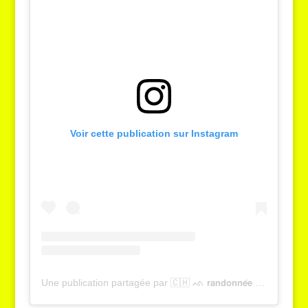
Voir cette publication sur Instagram
Une publication partagée par 🇨🇭 ᨒ 𝗿𝗮𝗻𝗱𝗼𝗻𝗻𝗲́𝗲 , 𝗻𝗮𝘁𝘂𝗿𝗲 & 𝘁𝗼𝘂𝗿𝗶𝘀𝗺𝗲 | 𝗬𝗮𝗻𝗻𝗶𝗰𝗸 𝗚𝗿𝗶𝗲𝘀𝘀𝗲𝗿 (@tcheucestbeau)