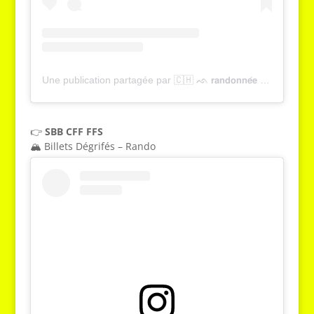
Une publication partagée par 🇨🇭 ᨒ 𝗿𝗮𝗻𝗱𝗼𝗻𝗻𝗲́𝗲 , 𝗻𝗮𝘁𝘂𝗿𝗲 & 𝗼𝘂𝘁𝗱𝗼𝗼𝗿 | 𝗬𝗮𝗻𝗻𝗶𝗰𝗸 𝗚𝗿𝗶𝗲𝘀𝘀𝗲𝗿 (@tcheucestbeau)
👉
SBB CFF FFS
🏔️ Billets Dégrifés – Rando