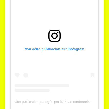
Voir cette publication sur Instagram
Une publication partagée par 🇨🇭 ᨒ 𝗿𝗮𝗻𝗱𝗼𝗻𝗻𝗲́𝗲 , 𝗻𝗮𝘁𝘂𝗿𝗲 & 𝘁𝗼𝘂𝗿𝗶𝘀𝗺𝗲 | 𝗬𝗮𝗻𝗻𝗶𝗰𝗸 𝗚𝗿𝗶𝗲𝘀𝘀𝗲𝗿 (@tcheucestbeau)